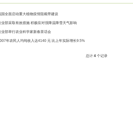
我国全面启动重大植物疫情阻截带建设
农业部采取有效措施 积极应对强降温降雪天气影响
农业部举行农业科学家新春茶话会
2007年农民人均纯收入达4140 元 比上年实际增长9.5%
总计
4
个记录